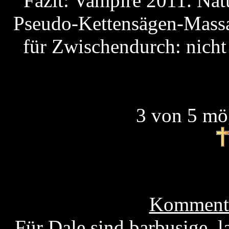
Fazit: Vampire 2011. Nat
Pseudo-Kettensägen-Massak
für Zwischendurch: nicht
3 von 5 mö
Kommenta
Für Dale sind barbusige, l