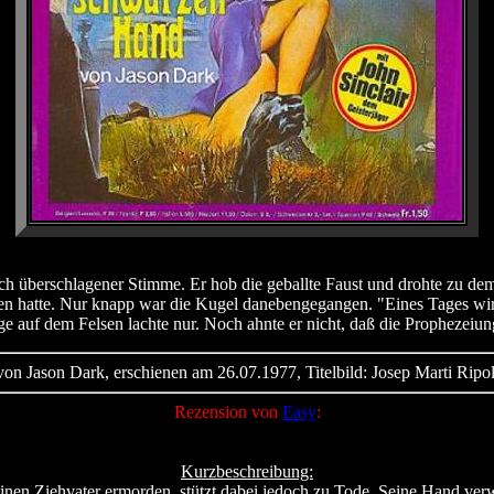
sich überschlagener Stimme. Er hob die geballte Faust und drohte zu 
en hatte. Nur knapp war die Kugel danebengegangen. "Eines Tages wird 
ge auf dem Felsen lachte nur. Noch ahnte er nicht, daß die Prophezeiu
von Jason Dark, erschienen am 26.07.1977, Titelbild: Josep Marti Ripol
Rezension von
Easy
:
Kurzbeschreibung:
 seinen Ziehvater ermorden, stützt dabei jedoch zu Tode. Seine Hand ver