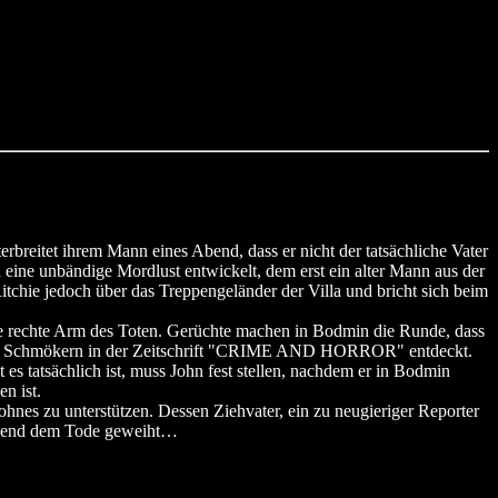
reitet ihrem Mann eines Abend, dass er nicht der tatsächliche Vater
 eine unbändige Mordlust entwickelt, dem erst ein alter Mann aus der
tchie jedoch über das Treppengeländer der Villa und bricht sich beim
te rechte Arm des Toten. Gerüchte machen in Bodmin die Runde, dass
r beim Schmökern in der Zeitschrift "CRIME AND HORROR" entdeckt.
es tatsächlich ist, muss John fest stellen, nachdem er in Bodmin
n ist.
Sohnes zu unterstützen. Dessen Ziehvater, ein zu neugieriger Reporter
echend dem Tode geweiht…