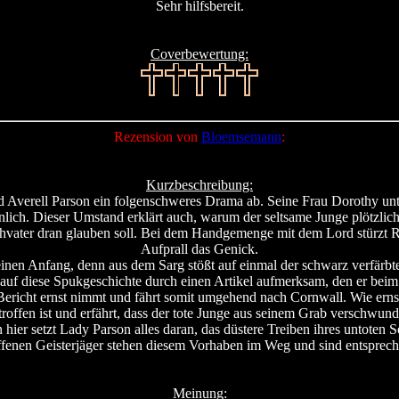
Sehr hilfsbereit.
Coverbewertung:
Rezension von
Bloemsemann
:
Kurzbeschreibung:
Averell Parson ein folgenschweres Drama ab. Seine Frau Dorothy unterb
lich. Dieser Umstand erklärt auch, warum der seltsame Junge plötzlich
iehvater dran glauben soll. Bei dem Handgemenge mit dem Lord stürzt Ri
Aufprall das Genick.
einen Anfang, denn aus dem Sarg stößt auf einmal der schwarz verfärb
ird auf diese Spukgeschichte durch einen Artikel aufmerksam, den e
Bericht ernst nimmt und fährt somit umgehend nach Cornwall. Wie ernst 
troffen ist und erfährt, dass der tote Junge aus seinem Grab verschwunde
hier setzt Lady Parson alles daran, das düstere Treiben ihres untoten 
roffenen Geisterjäger stehen diesem Vorhaben im Weg und sind entspr
Meinung: