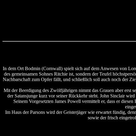
In dem Ort Bodmin (Cornwall) spielt sich auf dem Anwesen von Lord 
des gemeinsamen Sohnes Ritchie ist, sondern der Teufel höchstpersön
Nachbarschaft zum Opfer fällt, und schließlich soll auch noch der Z
Mit der Beerdigung des Zwölfjährigen nimmt das Grauen aber erst s
der Satansjunge kurz vor seiner Rückkehr steht. John Sinclair w
Seinem Vorgesetzten James Powell vermittelt er, dass er diesen 
einge
Im Haus der Parsons wird der Geisterjäger wie erwartet fündig, denn 
sowie der frisch einget