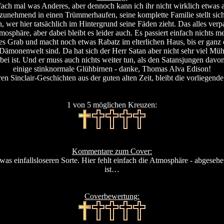
einfach mal was Anderes, aber dennoch kann ich ihr nicht wirklich etw
zunehmend in einen Trümmerhaufen, seine komplette Familie stellt sich
n, wer hier tatsächlich im Hintergrund seine Fäden zieht. Das alles ver
mosphäre, aber dabei bleibt es leider auch. Es passiert einfach nichts me
hes Grab und macht noch etwas Rabatz im elterlichen Haus, bis er ganz ent
r Dämonenwelt sind. Da hat sich der Herr Satan aber nicht sehr viel 
rbei ist. Und er muss auch nichts weiter tun, als den Satansjungen da
einige stinknormale Glühbirnen - danke, Thomas Alva Edison!
n Sinclair-Geschichten aus der guten alten Zeit, bleibt die vorliegend
1 von 5 möglichen Kreuzen:
Kommentare zum Cover:
as einfallsloseren Sorte. Hier fehlt einfach die Atmosphäre - abgeseh
ist…
Coverbewertung: