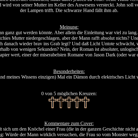
 wird von seiner Mutter im Keller des Anwesens versteckt. John soll vo
der Lampen trifft. Die schwarze Hand fällt ihm ab.
Meinung:
an ganz gut werden könnte. Aber allein die Einleitung war viel zu lang.
es Mutter niedergeschlagen, aber der Mann rafft absolut nichts? Und sel
 danach wieder brav ins Grab legt? Und daß Licht Untote schwächt, wuß
rhalb von wenigen Sekunden? Nein, der Roman ist absoluter, unlogisch
apier wert, einer der miserabelsten Romane von Jason Dark (oder war da
Besonderheiten:
(und meines Wissens einzigen) Mal ein Dämon durch elektrisches Licht 
0 von 5 möglichen Kreuzen:
Kommentare zum Cover:
allt sich um den Knöchel einer Frau (die in der ganzen Geschichte nich
ng: Würde der Mann wirklich versuchen, die Frau so vom Monster wegzuz