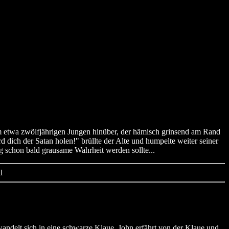
dem etwa zwölfjährigen Jungen hinüber, der hämisch grinsend am Rand
dich der Satan holen!" brüllte der Alte und humpelte weiter seiner
ng schon bald grausame Wahrheit werden sollte...
l
wandelt sich in eine schwarze Klaue. John erfährt von der Klaue und