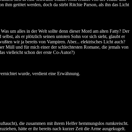
n ihm getötet werden, doch da stirbt Ritchie Parson, als ihn das Licht
 Was um alles in der Welt sollte denn dieser Mord am alten Fatty? Der
bst, als er plötzlich seinen untoten Sohn vor sich sieht, glaubt er
ten wir ja bereits von Vampiren. Aber... elektrisches Licht auch?
er Müll und für mich einer der schlechtesten Romane, die jemals von
s vielleicht schon der erste Co-Autor?)
vernichtet wurde, verdient eine Erwähnung.
t auftaucht), die zusammen mit ihrem Helfer hemmungslos rumkreischt.
iehen, hätte er ihr bereits nach kurzer Zeit die Arme ausgekugelt.