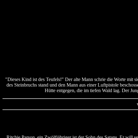
"Dieses Kind ist des Teufels!" Der alte Mann schrie die Worte mit 
des Steinbruchs stand und den Mann aus einer Luftpistole beschoss
Hütte entgegen, die im tiefen Wald lag. Der Jun
Ritchie Parson, ein Zwölfjähriger ist der Sohn des Satans. Er will